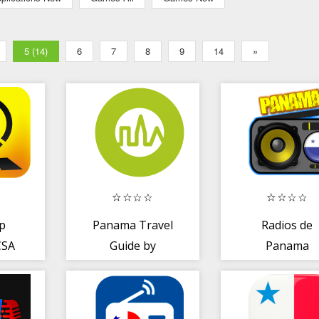
5 (14)
6
7
8
9
14
»
p
Panama Travel
Radios de
CSA
Guide by
Panama
Triposo