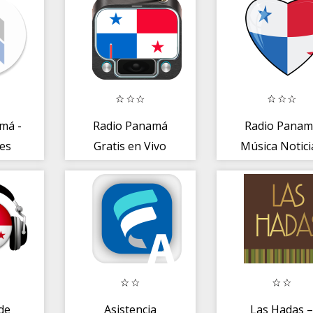
má -
Radio Panamá
Radio Panam
es
Gratis en Vivo
Música Notici
AM FM
de
Asistencia
Las Hadas 