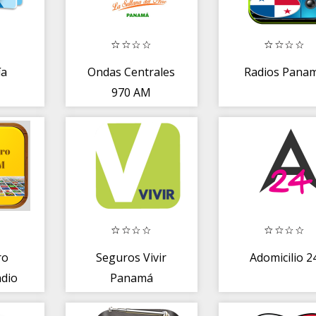
ía
Ondas Centrales
Radios Pana
970 AM
ro
Seguros Vivir
Adomicilio 2
adio
Panamá
s