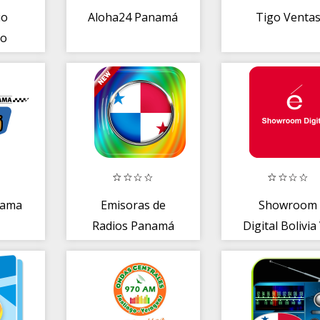
io
Aloha24 Panamá
Tigo Venta
o
nama
Emisoras de
Showroom
Radios Panamá
Digital Bolivia
en vivo