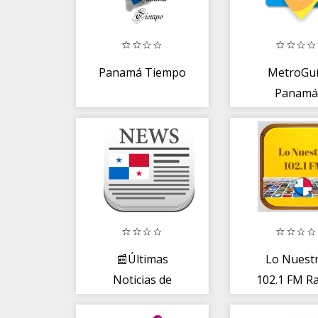
Panamá Tiempo
MetroGu
Panamá
📰Últimas
Lo Nuest
Noticias de
102.1 FM R
Panamá📰
FM Grati