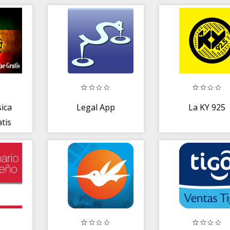
Días Festivo
ica
Legal App
La KY 925
tis