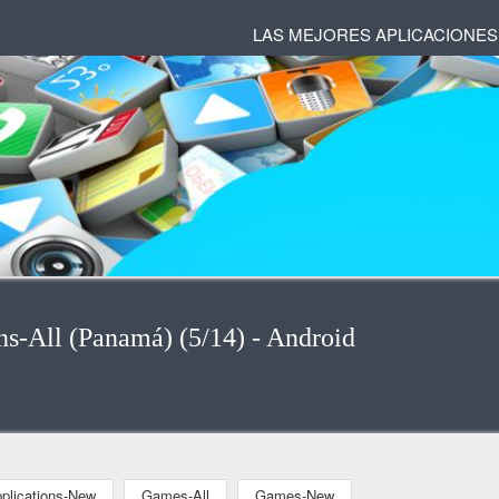
LAS MEJORES APLICACIONES
ns-All (Panamá) (5/14) - Android
plications-New
Games-All
Games-New