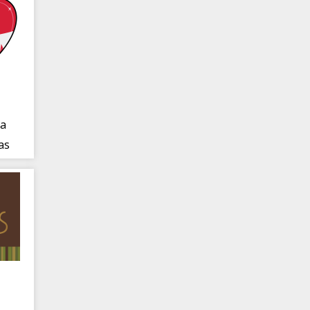
a
as
–