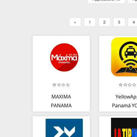
«
1
2
3
4
MAXIMA
YellowAp
PANAMA
Panamá Y