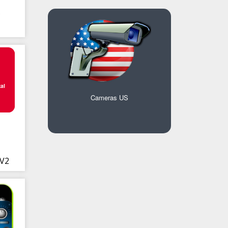
s
Cameras US
 V2